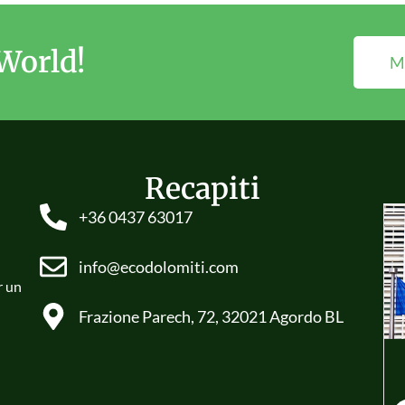
World!
Mi
Recapiti
+36 0437 63017
info@ecodolomiti.com
r un
Frazione Parech, 72, 32021 Agordo BL