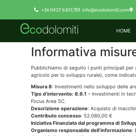
+36 0437 63017
info@ecodolomiti.com
HOME
Informativa misu
Pubblichiamo di seguito i punti principali per
agricolo per lo sviluppo rurale), come indi
Misura 8
: Investimenti nello sviluppo delle ar
Tipo d’intervento: 8.6.1
– Investimenti in tec
Focus Area 5C.
Descrizione operazione
: Acquisto di macchi
Contributo concesso
: 52.080,00 €
Iniziativa Finanziata dal programma di Svil
Organismo responsabile dell’informazione
: