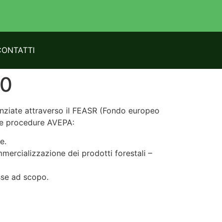
CONTATTI
20
inanziate attraverso il FEASR (Fondo europeo
 le procedure AVEPA:
e.
mmercializzazione dei prodotti forestali –
sse ad scopo.