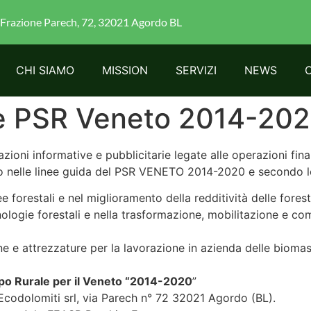
Frazione Parech, 72, 32021 Agordo BL
CHI SIAMO
MISSION
SERVIZI
NEWS
re PSR Veneto 2014-20
 azioni informative e pubblicitarie legate alle operazioni f
cato nelle linee guida del PSR VENETO 2014-2020 e secondo
ee forestali e nel miglioramento della redditività delle forest
nologie forestali e nella trasformazione, mobilitazione e co
ne e attrezzature per la lavorazione in azienda delle bioma
uppo Rurale per il Veneto “2014-2020
”
 Ecodolomiti srl, via Parech n° 72 32021 Agordo (BL).