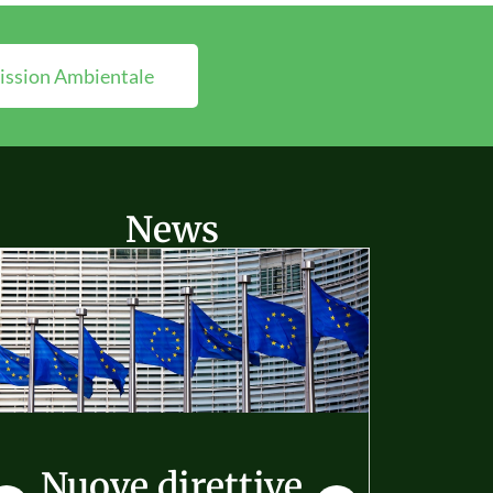
ssion Ambientale
News
Nuove direttive